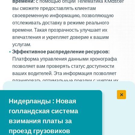
времени:
с помощью опции Телематика KMaster
вы сможете предоставлять клиентам
своевременную информацию, позволяющую
отслеживать доставку в режиме реального
времени. Такая прозрачность улучшает их
впечатления и укрепляет доверие к вашим
услугам.
Эффективное распределение ресурсов:
Платформа управления данными хронографа
позволяет вам проверять статус доступности
ваших водителей. Эта информация позволяет
планировать оптимальные поездки с учетом их
местоположения и оставшегося времени работы,
оптимизируя распределение ресурсов и
Нидерланды : Новая
обеспечивая эффективность работы.
Климатический подход:
Эти технологии не
голландская система
только обеспечивают конкурентное
взимания платы за
преимущество, но и способствуют борьбе с
проезд грузовиков
изменением климата. Оценивая экономию