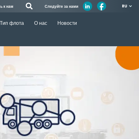
RU
Следуйте за нами
ь к нам
Тип флота
О нас
Новости