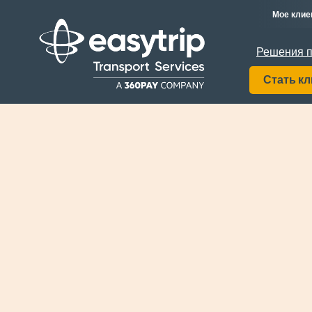
Мое клие
Решения п
Стать к