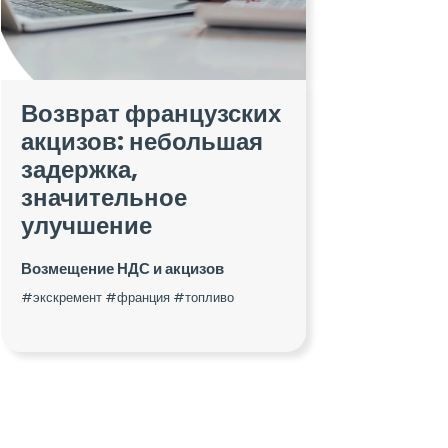
Возврат французских
акцизов: небольшая
задержка,
значительное
улучшение
Возмещение НДС и акцизов
#экскремент #франция #топливо