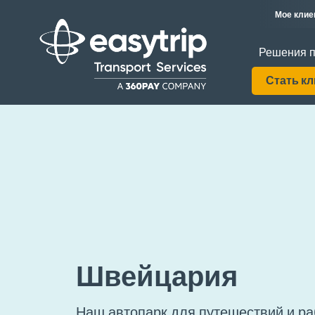
Мое клие
Решения п
Стать к
Швейцария
Наш автопарк для путешествий и ра