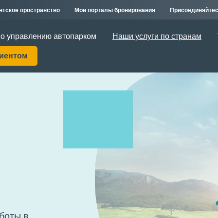
нтское пространство
Мои порталы бронирования
Присоединяйтес
о управлению автопарком
Наши услуги по странам
лиентом
боты в