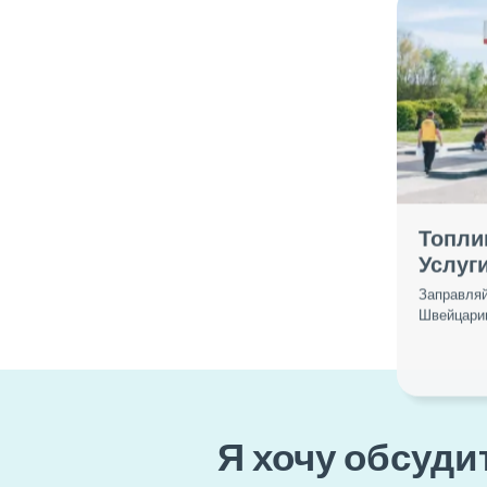
Топли
Услуг
Заправляй
Швейцарии
Я хочу обсуди