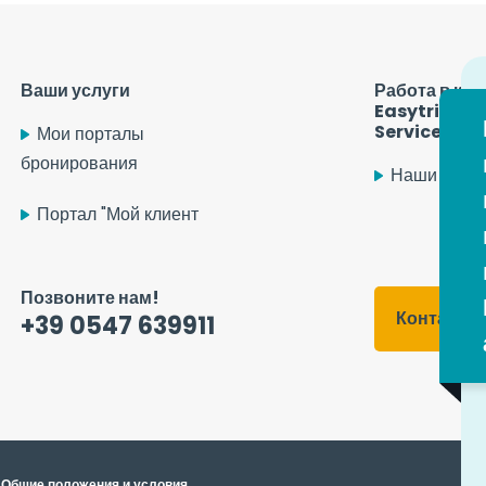
Ваши услуги
Работа в ко
Easytrip Tr
Services
Мои порталы
бронирования
Наши вака
Портал "Мой клиент
Позвоните нам!
Контактн
+39 0547 639911
Общие положения и условия