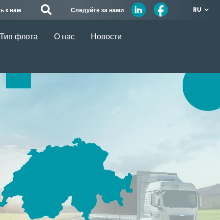
RU
Следуйте за нами
ь к нам
Тип флота
О нас
Новости