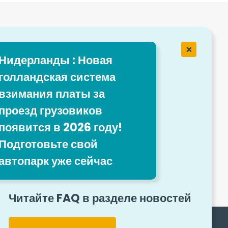
мпании
ansport
Нидерланды : Новая
голландская система
нсии
взимания платы за
проезд грузовиков
появится в 2026 году!
Подготовьте свой
ая форма
автопарк уже сейчас
Читайте FAQ в разделе новостей