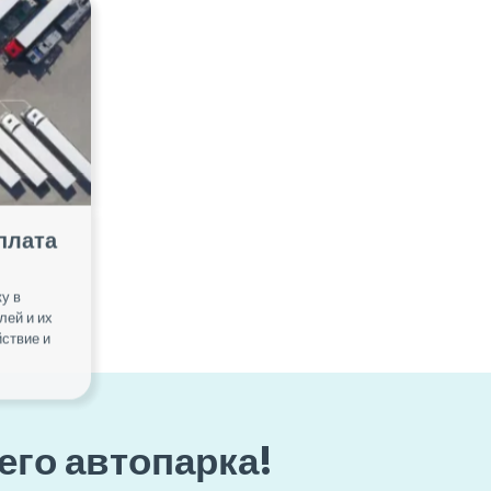
плата
у в
лей и их
йствие и
его автопарка!