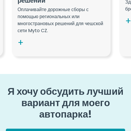
решений
Зд
бр
Оплачивайте дорожные сборы с
помощью региональных или
многострановых решений для чешской
сети Myto CZ.
Я хочу обсудить лучший
вариант для моего
автопарка!