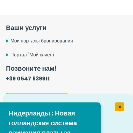
Ваши услуги
Мои порталы бронирования
Портал "Мой клиент
Позвоните нам!
+39 0547 639911
Контактная форма
Нидерланды : Новая
голландская система
Работа в компании Easytrip
Transport Services
взимания платы за