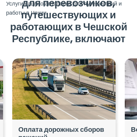
для перевозчиков,
Услуги нашего автопарка для путешествий и
путешествующих и
работы в Чехии
работающих в Чешской
Республике, включают
Оплата дорожных сборов
В