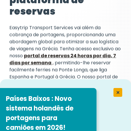
reservas
Easytrip Transport Services vai além da
cobrança de portagens, proporcionando uma
abordagem global para otimizar a sua logística
de viagens na Grécia. Tenha acesso exclusivo ao
nosso
portal de reservas 24 horas por dia, 7
dias por semana
,
permitindo-lhe reservar
facilmente ferries na Ponte Longa, que liga
Espanha e Portugal à Grécia. O nosso portal de
reservas de fácil utilização garante reservas
sem esforço, permitindo Gestores de frotas
Países Baixos : Novo
concentrar nas suas operações principais.
Ao combinar com
os serviços gregos de
sistema holandês de
reembolso de IVA
, pode maximizar o seu
portagens para
retorno do investimento e desbloquear mais
camiões em 2026!
eficiências de custos.