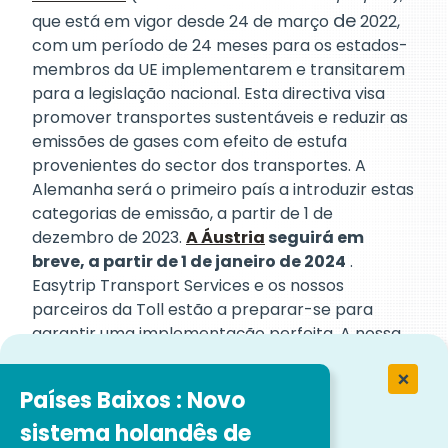
de
que está em vigor desde 24 de março
2022,
com um período de 24 meses para os estados-
membros da UE implementarem e transitarem
para a legislação nacional. Esta directiva visa
promover transportes sustentáveis e reduzir as
emissões de gases com efeito de estufa
provenientes do sector dos transportes. A
Alemanha será o primeiro país a introduzir estas
categorias de emissão, a partir de 1 de
dezembro de 2023.
A Áustria
seguirá em
breve, a partir de 1 de janeiro de 2024
.
Easytrip Transport Services e os nossos
parceiros da Toll estão a preparar-se para
garantir uma implementação perfeita. A nossa
equipa dará suporte aos nossos clientes durante
esta mudança.
Países Baixos : Novo
sistema holandês de
Ao adotar estas soluções ecológicas,