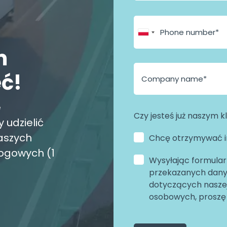
i
l
m
ć!
e
Czy jesteś już naszym 
 udzielić
aszych
Chcę otrzymywać in
ogowych (1
Wysyłając formular
przekazanych danyc
dotyczących naszej
osobowych, proszę