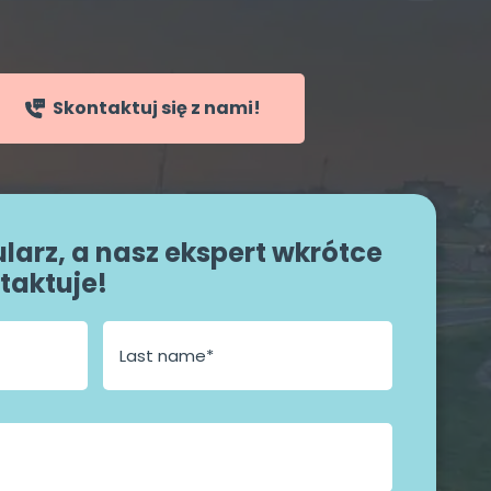
Skontaktuj się z nami!
larz, a nasz ekspert wkrótce
taktuje!