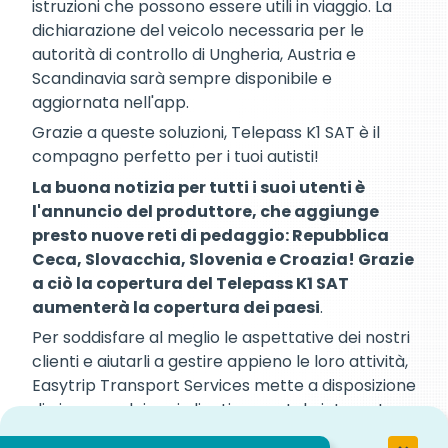
istruzioni che possono essere utili in viaggio. La
dichiarazione del veicolo necessaria per le
autorità di controllo di Ungheria, Austria e
Scandinavia sarà sempre disponibile e
aggiornata nell'app.
Grazie a queste soluzioni, Telepass K1 SAT è il
compagno perfetto per i tuoi autisti!
La buona notizia per tutti i suoi utenti è
l'annuncio del produttore, che aggiunge
presto nuove reti di pedaggio: Repubblica
Ceca, Slovacchia, Slovenia e Croazia! Grazie
a ciò la copertura del Telepass K1 SAT
aumenterà la copertura dei paesi
.
Per soddisfare al meglio le aspettative dei nostri
clienti e aiutarli a gestire appieno le loro attività,
Easytrip Transport Services mette a disposizione
di ciascuno dei suoi clienti un portale internet.
Oltre alle funzioni classiche, come il download