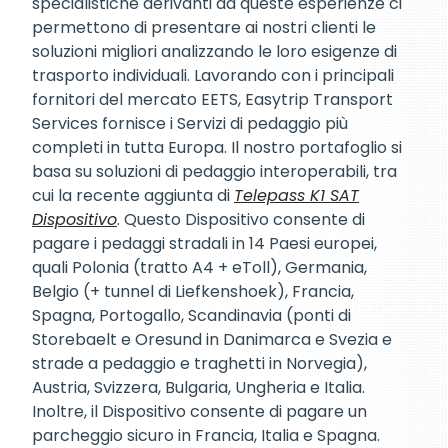
specialistiche derivanti da queste esperienze ci
permettono di presentare ai nostri clienti le
soluzioni migliori analizzando le loro esigenze di
trasporto individuali. Lavorando con i principali
fornitori del mercato EETS, Easytrip Transport
Services fornisce i Servizi di pedaggio più
completi in tutta Europa. Il nostro portafoglio si
basa su soluzioni di pedaggio interoperabili, tra
cui la recente aggiunta di
Telepass K1 SAT
Dispositivo
. Questo Dispositivo consente di
pagare i pedaggi stradali in 14 Paesi europei,
quali Polonia (tratto A4 + eToll), Germania,
Belgio (+ tunnel di Liefkenshoek), Francia,
Spagna, Portogallo, Scandinavia (ponti di
Storebaelt e Oresund in Danimarca e Svezia e
strade a pedaggio e traghetti in Norvegia),
Austria, Svizzera, Bulgaria, Ungheria e Italia.
Inoltre, il Dispositivo consente di pagare un
parcheggio sicuro in Francia, Italia e Spagna.