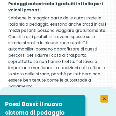
Pedaggi autostradali gratuiti in Italia per i
veicoli pesanti
Sebbene la maggior parte delle autostrade in
Italia sia a pedaggio, esistono anche tratti in cui i
mezzi pesanti possono viaggiare gratuitamente.
Questi tratti gratuiti si trovano spesso sulle
strade statali o in alcune zone rurali. Gli
automobilisti possono approfittare di questi
percorsi per ridurre i costi di trasporto,
soprattutto se non hanno fretta. Tuttavia, è
importante verificare le condizioni del traffico e
lo stato delle strade, perché potrebbero non
essere ben tenute come le autostrade a
pagamento.
Inoltre, alcune regioni italiane, soprattutto quelle
con traffico meno intenso, possono offrire tratti
Paesi Bassi: il nuovo
autostradali senza pedaggio. Questo può essere
sistema di pedaggio
particolarmente vantaggioso per i trasportatori