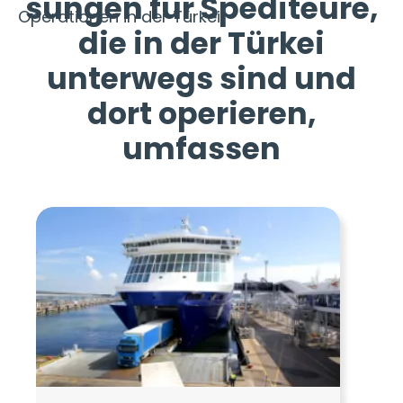
sungen für Spediteure,
Operationen in der Türkei
die in der Türkei
unterwegs sind und
dort operieren,
umfassen