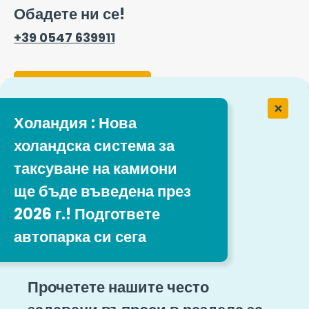
Обадете ни се!
+39 0547 639911
Форма за контакт
Холандия : Нова
Работа в Easytrip Transport
холандска система за
Services
таксуване на камиони
ще бъде въведена през
Нашите предложения за работа
2026 г.! Подгответе
автопарка си сега
Следвайте ни
Правни препратки
Карта на сайта
Прочетете нашите често
Общи правила и условия