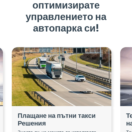
оптимизирате
управлението на
автопарка си!
Плащане на пътни такси
Т
Решения
н