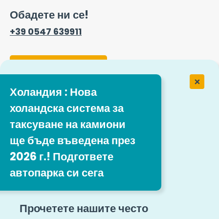
Обадете ни се!
+39 0547 639911
Форма за контакт
Холандия : Нова
Работа в Easytrip Transport
холандска система за
Services
таксуване на камиони
ще бъде въведена през
Нашите предложения за работа
2026 г.! Подгответе
автопарка си сега
Следвайте ни
Правни препратки
Карта на сайта
Прочетете нашите често