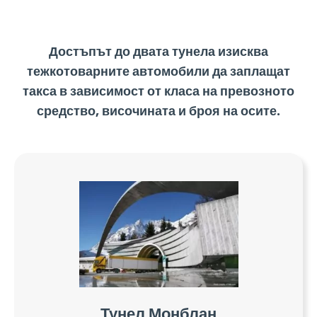
Достъпът до двата тунела изисква
тежкотоварните автомобили да заплащат
такса в зависимост от класа на превозното
средство, височината и броя на осите.
Тунел Монблан