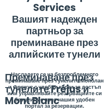
Services
Вашият надежден
партньор за
преминаване през
алпийските тунели
Преминаване през
Насладете се на безпроблемното
преминаване през тунелите Монблан
тунелите Fréjus и
и Фрежус с удобни карти за достъп
или управлявайте резервациите си
Mont Blanc
без усилие чрез нашия удобен
портал за резервации.