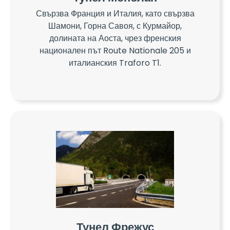
Свързва Франция и Италия, като свързва
Шамони, Горна Савоя, с Курмайор,
долината на Аоста, чрез френския
национален път Route Nationale 205 и
италианския Traforo T1.
Тунел Фрежус