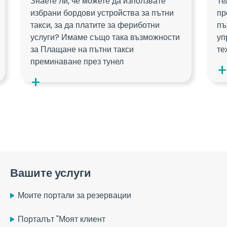
Знаете ли, че можете да използвате
Те
избрани бордови устройства за пътни
пр
такси, за да платите за фериботни
пъ
услуги? Имаме също така възможности
уп
за Плащане на пътни такси
те
преминаване през тунел
Вашите услуги
Моите портали за резервации
Порталът "Моят клиент