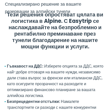
Специализирано решение за вашите
резервации за алпийски тунели
Тези решения опростяват цялата ви
логистика в Alpine. С Easytrip се
наслаждавайте на безпроблемно и
рентабилно преминаване през
тунели благодарение на нашите
мощни функции и услуги.
Гъвкавост на ДДС:
Изберете опцията за ДДС, която
най-добре отговаря на вашите нужди, независимо
дали става въпрос за френски или италиански ДДС,
като осигурите прозрачност на разходите и
оптимизирано финансово планиране за вашата
алпийска логистика.
Безпрецедентни отстъпки:
Намалете
транспортните си разходи с нашите конкурентни