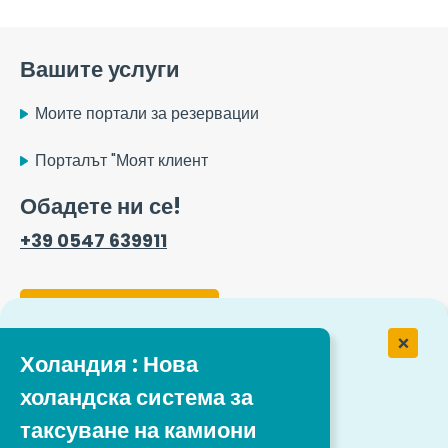
Вашите услуги
Моите портали за резервации
Порталът "Моят клиент
Обадете ни се!
+39 0547 639911
Форма за контакт
Холандия : Нова
Работа в Easytrip Transport
холандска система за
Services
таксуване на камиони