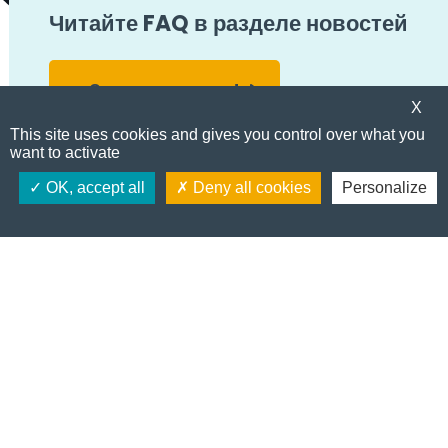
можете улучшить свой автопарк
Читайте FAQ в разделе новостей
Свяжитесь с нами!
X
Все новости
This site uses cookies and gives you control over what you
want to activate
Стать клиентом
OK, accept all
Deny all cookies
Personalize
E
m
a
i
l