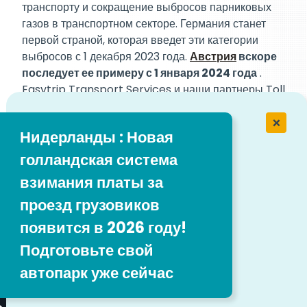
транспорту и сокращение выбросов парниковых
газов в транспортном секторе. Германия станет
первой страной, которая введет эти категории
выбросов с 1 декабря 2023 года.
Австрия
вскоре
последует ее примеру с 1 января 2024 года
.
Easytrip Transport Services и наши партнеры Toll
готовятся обеспечить бесперебойную реализацию.
Наша команда будет поддерживать наших
Нидерланды : Новая
клиентов в ходе этих изменений.
голландская система
взимания платы за
Используя эти экологичные решения, мы
стремимся создать более чистое и экологичное
проезд грузовиков
будущее для транспортной отрасли, а также
появится в 2026 году!
повысить экономическую эффективность для
наших клиентов.
Подготовьте свой
автопарк уже сейчас
Заполните форму и узнайте, как вы