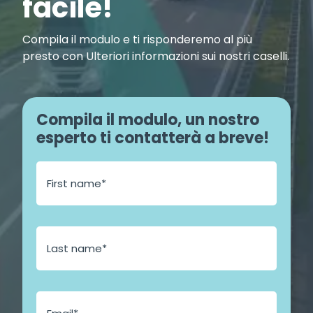
facile!
Compila il modulo e ti risponderemo al più
presto con Ulteriori informazioni sui nostri caselli.
Compila il modulo, un nostro
esperto ti contatterà a breve!
E