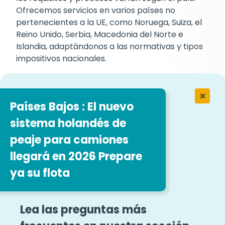
Ofrecemos servicios en varios países no
pertenecientes a la UE, como Noruega, Suiza, el
Reino Unido, Serbia, Macedonia del Norte e
Islandia, adaptándonos a las normativas y tipos
impositivos nacionales.
Sus ventajas de un vistazo
Países Bajos : El nuevo
Easytrip Transport Services Los servicios de
sistema holandés de
devolución del IVA ayudan a las empresas de
peaje para camiones
transporte a reducir costes, mejorar su flujo de
llegará en 2026 Prepare
caja y garantizar el cumplimiento de la compleja
normativa fiscal. Gracias a nuestra amplia red y
ya su flota
experiencia, las empresas pueden recuperar el
IVA de forma eficiente, reinvertir sus ahorros y
centrarse en su crecimiento y desarrollo.
Lea las preguntas más
¿Reposta vehículos de más de 7,5 toneladas en