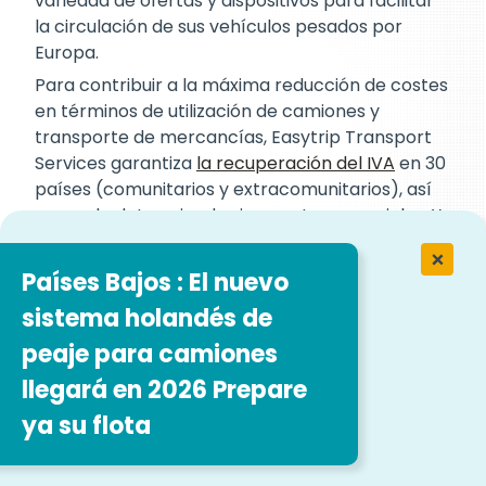
variedad de ofertas y dispositivos para facilitar
la circulación de sus vehículos pesados por
Europa.
Para contribuir a la máxima reducción de costes
en términos de utilización de camiones y
transporte de mercancías, Easytrip Transport
Services garantiza
la recuperación del IVA
en 30
países (comunitarios y extracomunitarios), así
como de determinados impuestos especiales. Y
también puede beneficiarse de varios
serviciosCarburante
y
Servicios de reserva
Países Bajos : El nuevo
(transbordadores, trenes, túneles).
sistema holandés de
Easytrip Transport Services también le
peaje para camiones
permiten ahorrar dinero en logística, al
garantizarle un mejor control de sus gastos,
llegará en 2026 Prepare
gracias a un conjunto único de facturas y a un
ya su flota
espacio cliente en línea. Al optimizar la gestión
de sus vehículos, ahorrará tiempo y reducirá los
costes asociados a la organización logística.