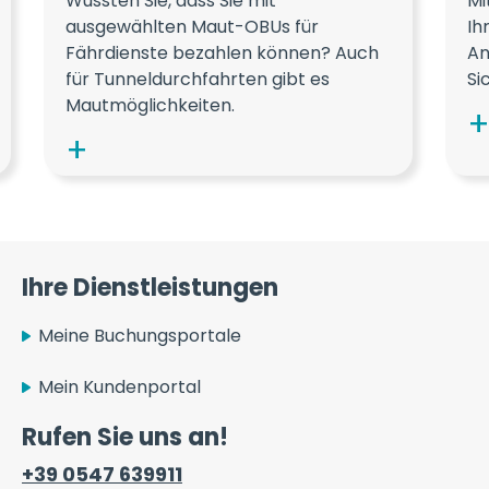
Wussten Sie, dass Sie mit
Mi
ausgewählten Maut-OBUs für
Ih
Fährdienste bezahlen können? Auch
An
für Tunneldurchfahrten gibt es
Si
Mautmöglichkeiten.
Ihre Dienstleistungen
Meine Buchungsportale
Mein Kundenportal
Rufen Sie uns an!
+39 0547 639911