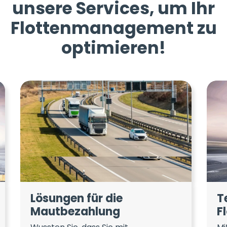
unsere Services, um Ihr
Flottenmanagement zu
optimieren!
Lösungen für die
T
Mautbezahlung
F